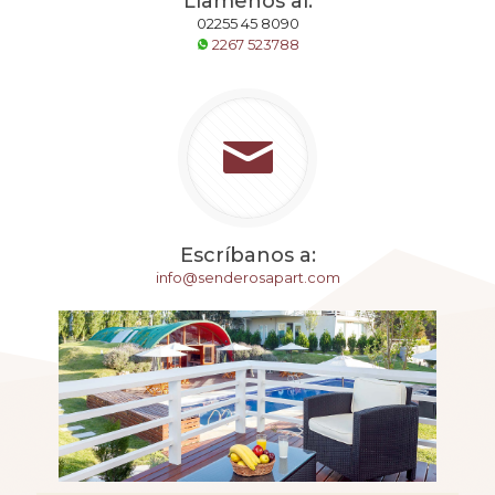
Llamenos al:
02255 45 8090
2267 523788
Escríbanos a:
info@senderosapart.com