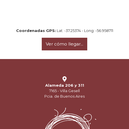
Coordenadas GPS:
Lat: -37.25374 - Long: -56.958711
Ver cómo llegar...
Alameda 206 y 311
7165 - Villa Gesell
Pcia. de Buenos Aires